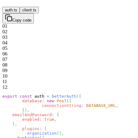
auth.ts
client.ts
Copy code
01
02
03
04
05
06
07
08
09
10
11
12
export
const
 auth 
=
betterAuth
(
{
database
:
new
Pool
(
{
connectionString
:
DATABASE_URL
,
}
)
,
emailAndPassword
:
{
enabled
:
true
,
}
,
plugins
:
[
organization
(
)
,
twoFactor
(
)
,