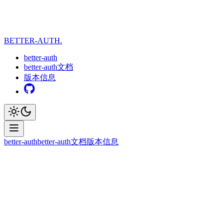
BETTER-AUTH.
better-auth
better-auth文档
版本信息
better-auth
better-auth文档
版本信息